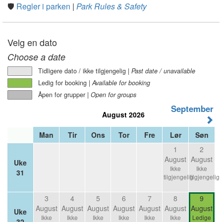
🛡️
Regler i parken
|
Park Rules & Safety
Velg en dato
Choose a date
Tidligere dato / ikke tilgjengelig |
Past date / unavailable
Ledig for booking |
Available for booking
Åpen for grupper |
Open for groups
September
August 2026
Man
Tir
Ons
Tor
Fre
Lør
Søn
1
2
August
August
Uke
Ikke
Ikke
31
tilgjengelig
tilgjengelig
3
4
5
6
7
8
9
August
August
August
August
August
August
August
Uke
Ikke
Ikke
Ikke
Ikke
Ikke
Ikke
Ledige
32