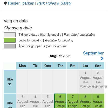
🛡️
Regler i parken
|
Park Rules & Safety
Velg en dato
Choose a date
Tidligere dato / ikke tilgjengelig |
Past date / unavailable
Ledig for booking |
Available for booking
Åpen for grupper |
Open for groups
September
August 2026
Man
Tir
Ons
Tor
Fre
Lør
Søn
1
2
August
August
Uke
Ikke
Ikke
31
tilgjengelig
tilgjengelig
3
4
5
6
7
8
9
August
August
August
August
August
August
August
Uke
Ikke
Ikke
Ikke
Ledige
Ledige
Ledige
Ledige
32